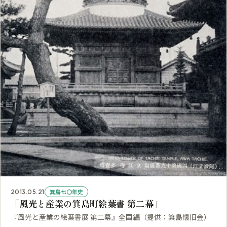
箕島七〇年史
2013.05.21
「風光と産業の箕島町絵葉書 第二幕」
『風光と産業の絵葉書展 第二幕』全国編（提供：箕島懐旧会）