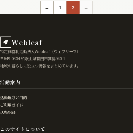
←
1
2
→
Webleaf
特定非営利活動法人Webleaf（ウェブリーフ）
〒649-0304 和歌山県有田市箕島940-1
地域の暮らしに役立つ情報をまとめています。
活動案内
活動理念と目的
ご利用ガイド
活動記録
このサイトについて