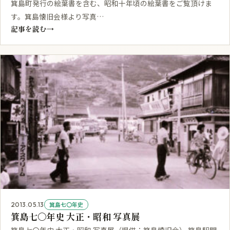
箕島町発行の絵葉書を含む、昭和十年頃の絵葉書をご覧頂けま
す。箕島懐旧会様より写真…
記事を読む
→
箕島七〇年史
2013.05.13
箕島七〇年史 大正・昭和 写真展
箕島七〇年史 大正・昭和 写真展（提供：箕島懐旧会） 箕島駅開