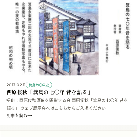
箕島七〇年史
2013.02.11
西原俊秋「箕島の七〇年 昔を語る」
提供：西原俊秋画伯を顕彰する会 西原俊秋「箕島の七〇年 昔を
語る」 ウェブ展示会へはこちらからご入場ください
記事を読む
→