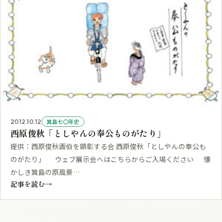
箕島七〇年史
2012.10.12
西原俊秋「としやんの奉公ものがたり」
提供：西原俊秋画伯を顕彰する会 西原俊秋「としやんの奉公も
のがたり」 ウェブ展示会へはこちらからご入場ください 懐
かしき箕島の原風景…
記事を読む
→