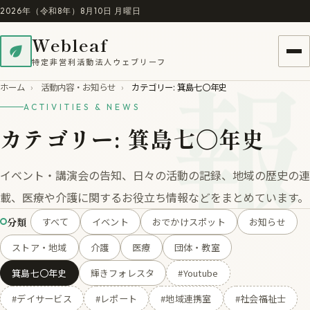
2026年（令和8年）8月10日 月曜日
Webleaf
報
特定非営利活動法人ウェブリーフ
ホーム
›
活動内容・お知らせ
›
カテゴリー: 箕島七〇年史
ACTIVITIES & NEWS
カテゴリー:
箕島七〇年史
イベント・講演会の告知、日々の活動の記録、地域の歴史の連
載、医療や介護に関するお役立ち情報などをまとめています。
分類
すべて
イベント
おでかけスポット
お知らせ
ストア・地域
介護
医療
団体・教室
箕島七〇年史
輝きフォレスタ
#Youtube
#デイサービス
#レポート
#地域連携室
#社会福祉士