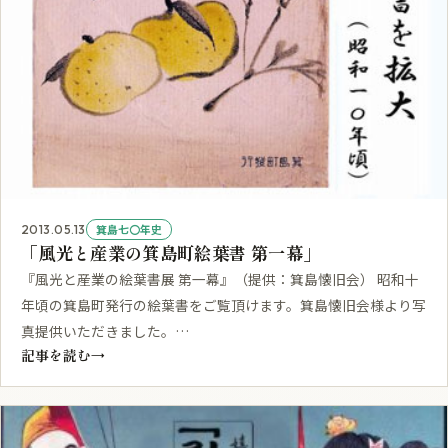
箕島七〇年史
2013.05.13
「風光と産業の箕島町絵葉書 第一幕」
『風光と産業の絵葉書展 第一幕』（提供：箕島懐旧会） 昭和十
年頃の箕島町発行の絵葉書をご覧頂けます。箕島懐旧会様より写
真提供いただきました。…
記事を読む
→