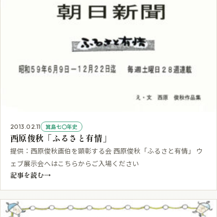
箕島七〇年史
2013.02.11
西原俊秋「ふるさと有情」
提供：西原俊秋画伯を顕彰する会 西原俊秋「ふるさと有情」 ウ
ェブ展示会へはこちらからご入場ください
記事を読む
→