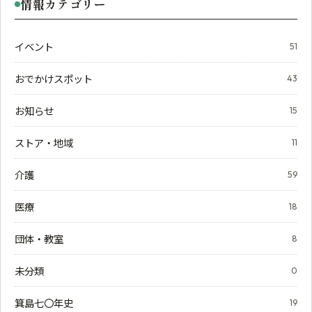
情報カテゴリー
イベント
51
おでかけスポット
43
お知らせ
15
ストア・地域
11
介護
59
医療
18
団体・教室
8
未分類
0
箕島七〇年史
19