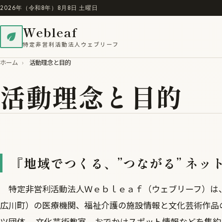
2026年（令和8年）8月8日 土曜日
Webleaf
特定非営利活動法人ウェブリーフ
ホーム
›
活動理念と目的
活動理念と目的
『地域でつくる、”つながる” ネッ
特定非営利活動法人Ｗｅｂｌｅａｆ（ウェブリーフ）は
広川町）の医療機関、福祉介護の施設情報と文化芸術作品
ツ団体、 文化芸術教室、おでかけスポット情報などを集