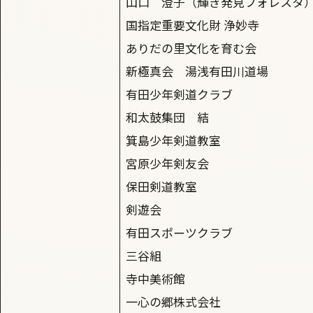
山口 澄子（輝き発見フォレスタ
国指定重要文化財 浄妙寺
ありだの里文化を育む会
新極真会 湯浅有田川道場
有田少年剣道クラブ
和太鼓集団 結
箕島少年剣道教室
宮原少年剣友会
保田剣道教室
剣遊会
有田スポーツクラブ
三谷組
寺中美術館
一心の郷株式会社