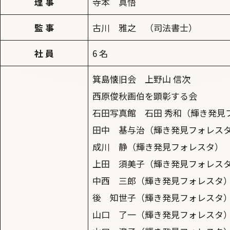
理 事
寺本 真悟
監 事
古川 雅之 （司法書士）
社 員
6 名
箕島懐旧会 上野山 信次
西原俊秋画伯を顕彰する会
石田写真館 石田 秀和（輝き発見
田中 基与治（輝き発見フォレス
成川 静（輝き発見フォレスタ）
上田 須美子（輝き発見フォレス
中西 三郎（輝き発見フォレスタ
後 知世子（輝き発見フォレスタ
山口 了一（輝き発見フォレスタ