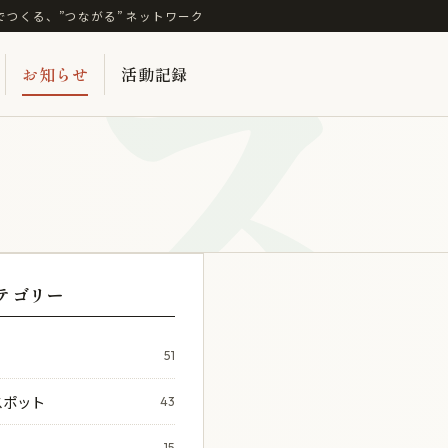
ス
でつくる、”つながる” ネットワーク
お知らせ
活動記録
テゴリー
51
スポット
43
15