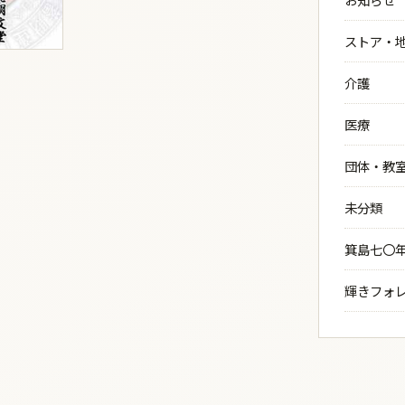
ストア・
介護
医療
団体・教
未分類
箕島七〇
輝きフォ