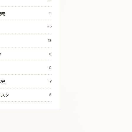
地域
11
59
18
室
8
0
年史
19
レスタ
8