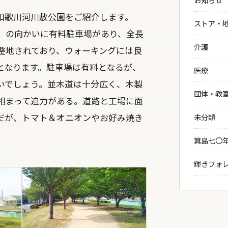
和歌川河川敷公園をご紹介します。
ストア・
）の向かいに有料駐車場があり、全長
介護
整地されており、ウォーキングには良
となります。駐車場は有料となるが、
医療
いでしょう。並木道は十分広く、木製
団体・教
相まって迫力がある。道路と工場に面
だが、トマト＆オニオンやお好み焼き
未分類
。
箕島七〇
輝きフォ