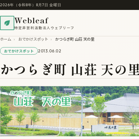
2026年（令和8年）8月7日 金曜日
Webleaf
特定非営利活動法人ウェブリーフ
ホーム
›
おでかけスポット
›
かつらぎ町 山荘 天の里
2013.06.02
おでかけスポット
かつらぎ町 山荘 天の