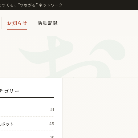
お
でつくる、”つながる” ネットワーク
お知らせ
活動記録
テゴリー
51
スポット
43
15