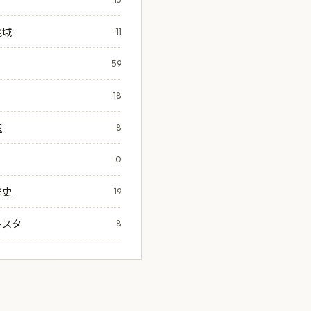
地域
11
59
18
室
8
0
年史
19
レスタ
8