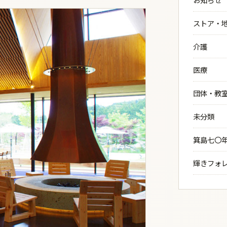
ストア・
介護
医療
団体・教
未分類
箕島七〇
輝きフォ