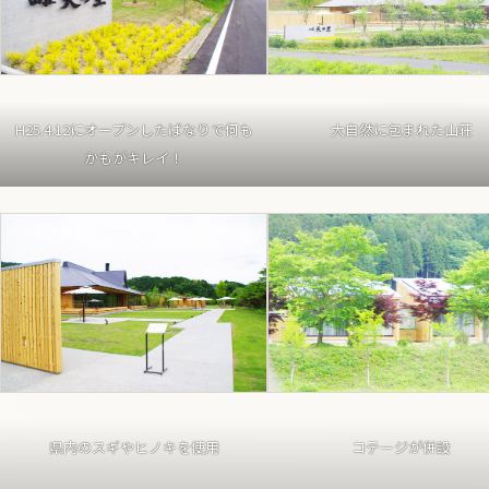
H25.4.12にオープンしたばなりで何も
大自然に包まれた山荘
かもがキレイ！
県内のスギやヒノキを使用
コテージが併設