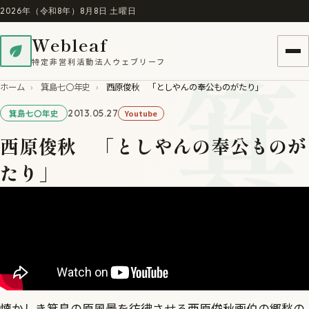
2026年（令和8年）8月8日 土曜日
Webleaf
箕
特定非営利活動法人ウェブリーフ
ホーム
›
箕島七〇年史
›
西原俊秋 「としやんの奉公ものがたり」
2013.05.27
Youtube
箕島七〇年史
西原俊秋 「としやんの奉公ものが
たり」
懐かしき箕島の原風景を彷彿させる西原俊秋画伯の郷愁の