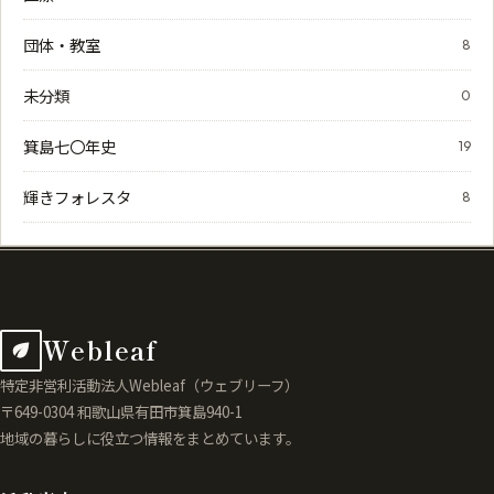
団体・教室
8
未分類
0
箕島七〇年史
19
輝きフォレスタ
8
Webleaf
特定非営利活動法人Webleaf（ウェブリーフ）
〒649-0304 和歌山県有田市箕島940-1
地域の暮らしに役立つ情報をまとめています。