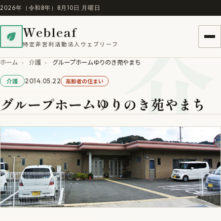
2026年（令和8年）8月10日 月曜日
介
Webleaf
特定非営利活動法人ウェブリーフ
ホーム
›
介護
›
グループホームゆりのき苑やまち
2014.05.22
高齢者の住まい
介護
グループホームゆりのき苑やまち