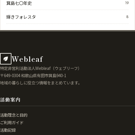
箕島七〇年史
19
輝きフォレスタ
8
Webleaf
特定非営利活動法人Webleaf（ウェブリーフ）
〒649-0304 和歌山県有田市箕島940-1
地域の暮らしに役立つ情報をまとめています。
活動案内
活動理念と目的
ご利用ガイド
活動記録