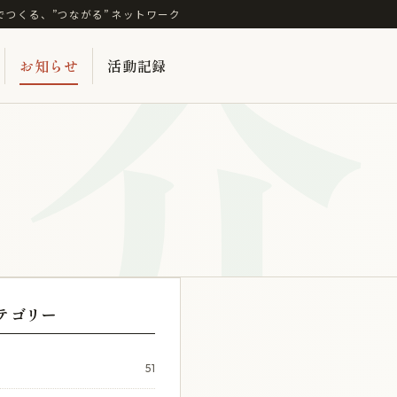
介
でつくる、”つながる” ネットワーク
お知らせ
活動記録
テゴリー
51