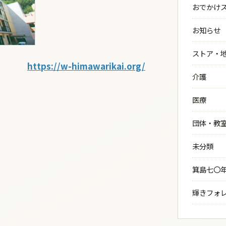
おでかけ
お知らせ
ストア・
https://w-himawarikai.org/
介護
医療
団体・教
未分類
箕島七〇
輝きフォ