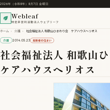
2026年（令和8年）8月7日 金曜日
Webleaf
特定非営利活動法人ウェブリーフ
ホーム
›
介護
›
社会福祉法人 和歌山ひまわり会 ケアハウスヘリオス
2014.05.23
高齢者の住まい
介護
社会福祉法人 和歌山
ケアハウスヘリオス