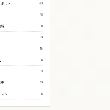
スポット
43
15
地域
11
59
18
室
8
0
年史
19
レスタ
8