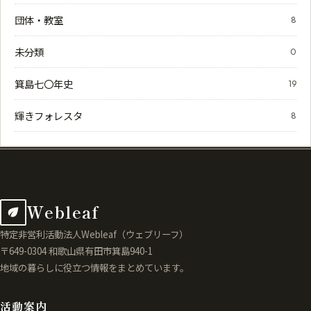
団体・教室
8
未分類
0
箕島七〇年史
19
輝きフォレスタ
8
Webleaf
特定非営利活動法人Webleaf（ウェブリーフ）
〒649-0304 和歌山県有田市箕島940-1
地域の暮らしに役立つ情報をまとめています。
活動案内