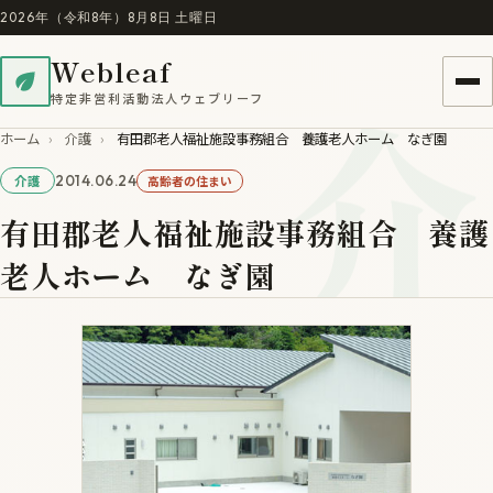
2026年（令和8年）8月8日 土曜日
Webleaf
介
特定非営利活動法人ウェブリーフ
ホーム
›
介護
›
有田郡老人福祉施設事務組合 養護老人ホーム なぎ園
2014.06.24
高齢者の住まい
介護
有田郡老人福祉施設事務組合 養護
老人ホーム なぎ園