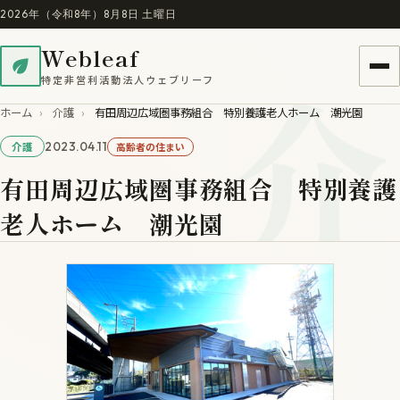
2026年（令和8年）8月8日 土曜日
Webleaf
介
特定非営利活動法人ウェブリーフ
ホーム
›
介護
›
有田周辺広域圏事務組合 特別養護老人ホーム 潮光園
2023.04.11
高齢者の住まい
介護
有田周辺広域圏事務組合 特別養護
老人ホーム 潮光園