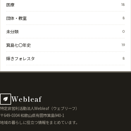
医療
18
団体・教室
8
未分類
0
箕島七〇年史
19
輝きフォレスタ
8
Webleaf
特定非営利活動法人Webleaf（ウェブリーフ）
〒649-0304 和歌山県有田市箕島940-1
地域の暮らしに役立つ情報をまとめています。