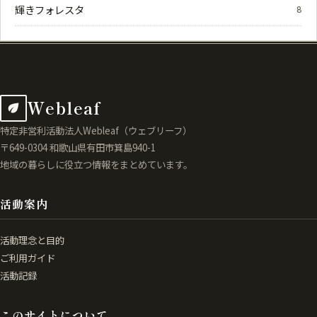
輝きフォレスタ
8
Webleaf
特定非営利活動法人Webleaf（ウェブリーフ）
〒649-0304 和歌山県有田市箕島940-1
地域の暮らしに役立つ情報をまとめています。
活動案内
活動理念と目的
ご利用ガイド
活動記録
このサイトについて