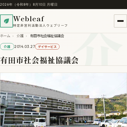
2026年（令和8年）8月10日 月曜日
介
Webleaf
特定非営利活動法人ウェブリーフ
ホーム
›
介護
›
有田市社会福祉協議会
2014.03.27
デイサービス
介護
有田市社会福祉協議会