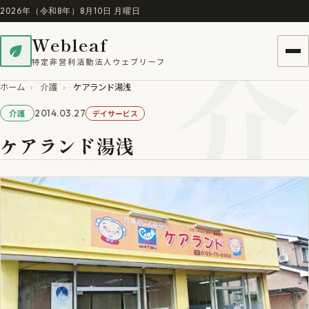
2026年（令和8年）8月10日 月曜日
介
Webleaf
特定非営利活動法人ウェブリーフ
ホーム
›
介護
›
ケアランド湯浅
2014.03.27
デイサービス
介護
ケアランド湯浅