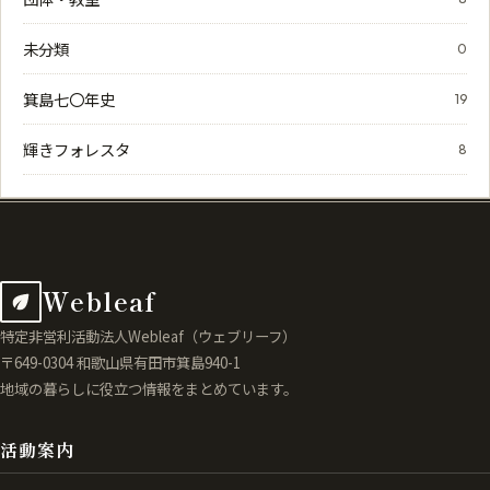
未分類
0
箕島七〇年史
19
輝きフォレスタ
8
Webleaf
特定非営利活動法人Webleaf（ウェブリーフ）
〒649-0304 和歌山県有田市箕島940-1
地域の暮らしに役立つ情報をまとめています。
活動案内