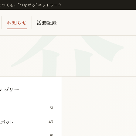
介
でつくる、”つながる” ネットワーク
お知らせ
活動記録
テゴリー
51
スポット
43
15