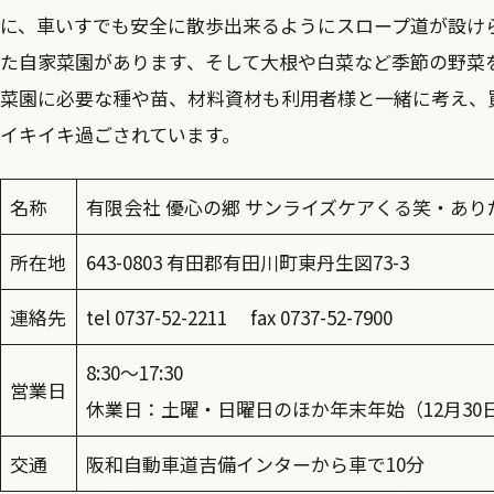
に、車いすでも安全に散歩出来るようにスロープ道が設け
た自家菜園があります、そして大根や白菜など季節の野菜
菜園に必要な種や苗、材料資材も利用者様と一緒に考え、
イキイキ過ごされています。
名称
有限会社 優心の郷 サンライズケアくる笑・ありだ川（
所在地
643-0803 有田郡有田川町東丹生図73-3
連絡先
tel 0737-52-2211 fax 0737-52-7900
8:30～17:30
営業日
休業日：土曜・日曜日のほか年末年始（12月30
交通
阪和自動車道吉備インターから車で10分