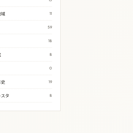
地域
11
59
18
室
8
0
年史
19
レスタ
8