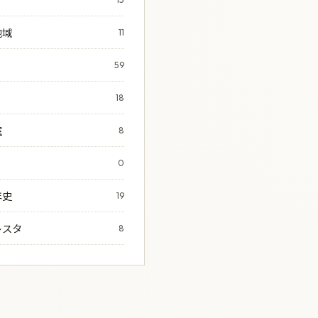
地域
11
59
18
室
8
0
年史
19
レスタ
8