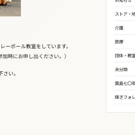
ストア・
介護
医療
0）にバレーボール教室をしています。
参加時にお申し出ください。）
団体・教
未分類
下さい。
箕島七〇
輝きフォ