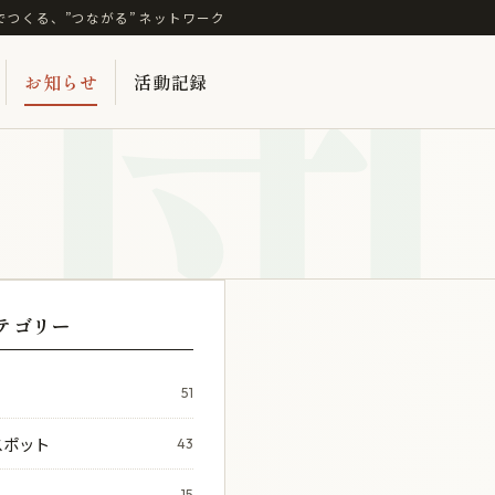
団
でつくる、”つながる” ネットワーク
お知らせ
活動記録
テゴリー
51
スポット
43
15