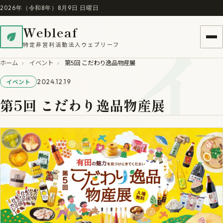
2026年（令和8年）8月9日 日曜日
イ
Webleaf
特定非営利活動法人ウェブリーフ
ホーム
›
イベント
›
第5回 こだわり逸品物産展
2024.12.19
イベント
第5回 こだわり逸品物産展