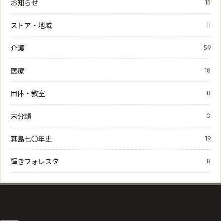
お知らせ
15
ストア・地域
11
介護
59
医療
18
団体・教室
8
未分類
0
箕島七〇年史
19
輝きフォレスタ
8