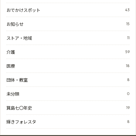
おでかけスポット
43
お知らせ
15
ストア・地域
11
介護
59
医療
18
団体・教室
8
未分類
0
箕島七〇年史
19
輝きフォレスタ
8